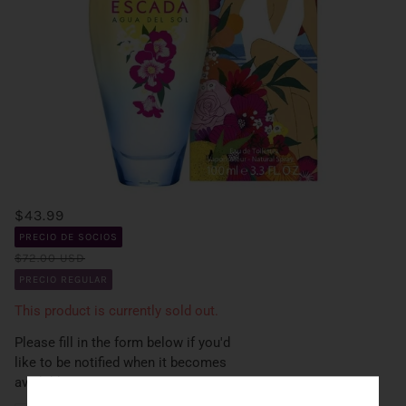
$43.99
PRECIO DE SOCIOS
$72.00 USD
PRECIO REGULAR
This product is currently sold out.
Please fill in the form below if you'd
like to be notified when it becomes
available.