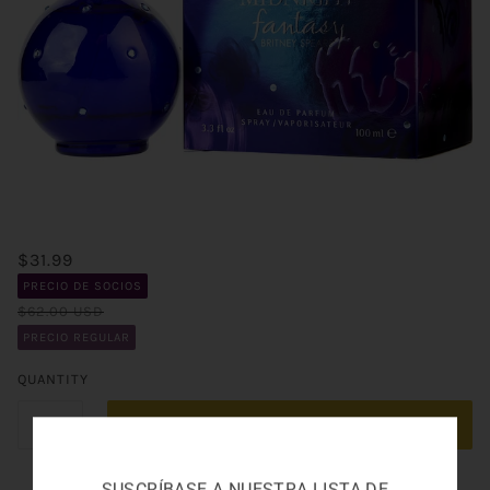
$31.99
PRECIO DE SOCIOS
$62.00 USD
PRECIO REGULAR
QUANTITY
ADD TO CART
SUSCRÍBASE A NUESTRA LISTA DE