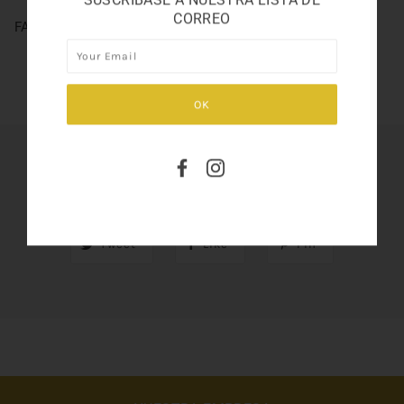
CORREO
FANTASY MIDNIGHT 3.3
SHARE THIS
Tweet
Like
Pin