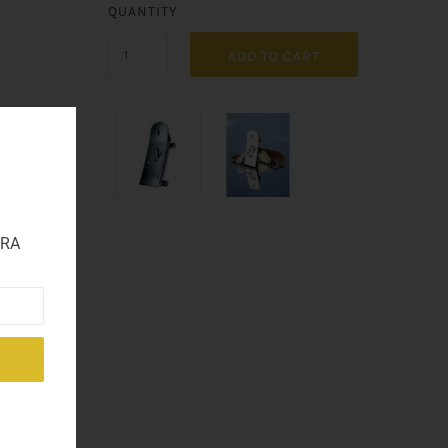
QUANTITY
ADD TO CART
TRA