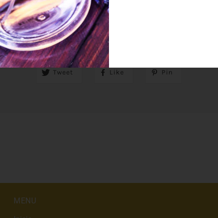
SHARE THIS
Tweet
Like
Pin
MENU