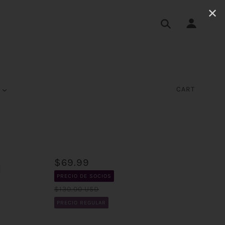
✕
S
CART
$69.99
PRECIO DE SOCIOS
$130.00 USD
PRECIO REGULAR