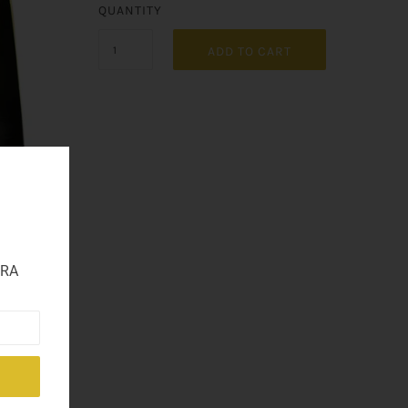
QUANTITY
ADD TO CART
TRA