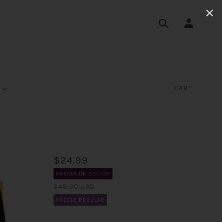
✕
S
CART
$24.99
PRECIO DE SOCIOS
$49.00 USD
PRECIO REGULAR