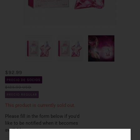
$92.99
PRECIO DE SOCIOS
$125.00 USD
PRECIO REGULAR
This product is currently sold out.
Please fill in the form below if you'd
like to be notified when it becomes
available.