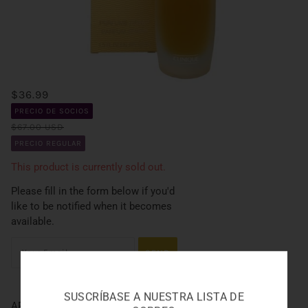
$36.99
PRECIO DE SOCIOS
$67.00 USD
PRECIO REGULAR
This product is currently sold out.
Please fill in the form below if you'd
like to be notified when it becomes
available.
SUSCRÍBASE A NUESTRA LISTA DE
AROMATICS ELIXIR L 1.5oz