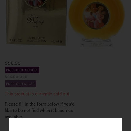
$56.99
PRECIO DE SOCIOS
$85.00 USD
PRECIO REGULAR
This product is currently sold out.
Please fill in the form below if you'd
like to be notified when it becomes
available.