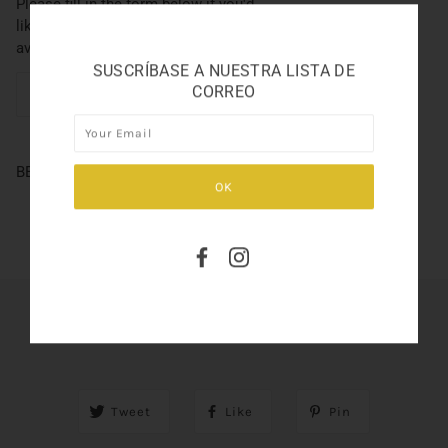
Please fill in the form below if you'd
like to be notified when it becomes
available.
SUSCRÍBASE A NUESTRA LISTA DE
CORREO
BEYONCE HEAT RUSH 1.7OZ
SHARE THIS
Tweet
Like
Pin