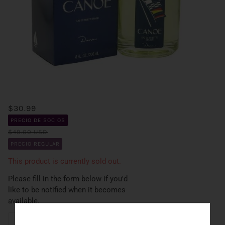
$30.99
PRECIO DE SOCIOS
$49.00 USD
PRECIO REGULAR
This product is currently sold out.
Please fill in the form below if you'd
like to be notified when it becomes
available.