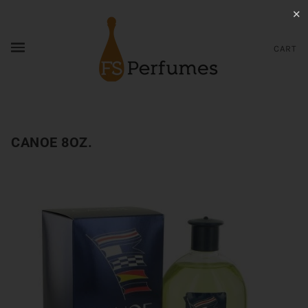
✕
CART
CANOE 8OZ.