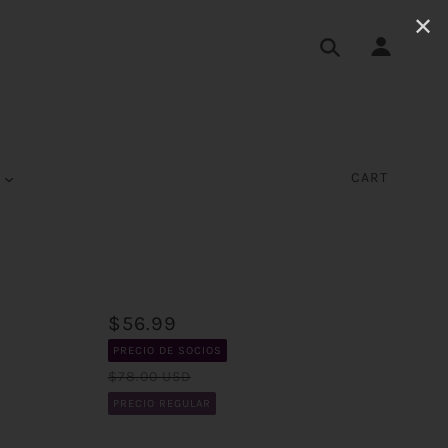
✕
S
CART
$56.99
PRECIO DE SOCIOS
$78.00 USD
PRECIO REGULAR