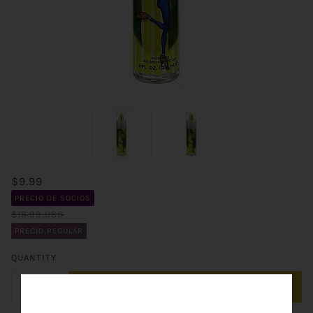
$9.99
PRECIO DE SOCIOS
$18.99 USD
PRECIO REGULAR
QUANTITY
ADD TO CART