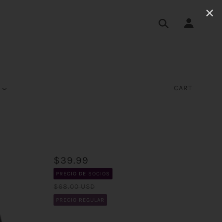
✕
S
CART
$39.99
PRECIO DE SOCIOS
$68.00 USD
PRECIO REGULAR