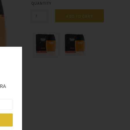
QUANTITY
ADD TO CART
TRA