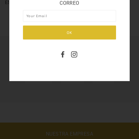
ESCADA MAGNETISM 2.5
CORREO
SHARE THIS
Tweet
Like
Pin
NUESTRA EMPRESA