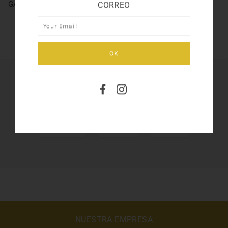
GA EMPORIO BECAUSE IT´S YOU 3.4
CORREO
SHARE THIS
Tweet
Like
Pin
NUESTRA EMPRESA