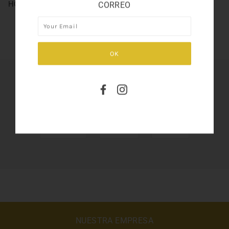
HONEY BY MARC JACOBS 3.3
CORREO
SHARE THIS
Tweet
Like
Pin
NUESTRA EMPRESA