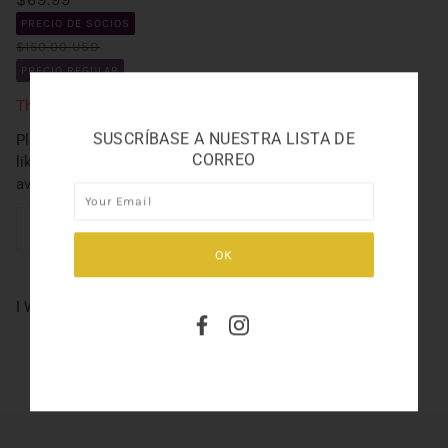
PRECIO DE SOCIOS
$150.00 USD
PRECIO REGULAR
This product is currently sold out.
SUSCRÍBASE A NUESTRA LISTA DE
Please fill in the form below if you'd
CORREO
like to be notified when it becomes
available.
I WANT CHOO 3.3OZ