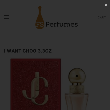
✕
CART
I WANT CHOO 3.3OZ