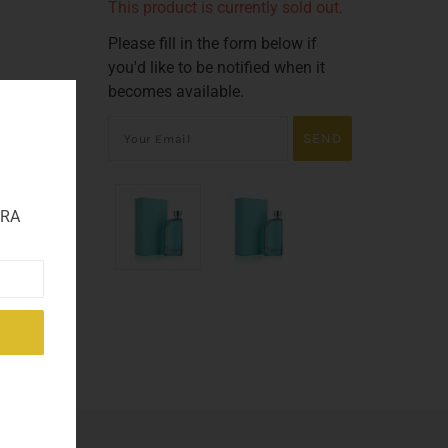
This product is currently sold out.
Please fill in the form below if
you'd like to be notified when it
becomes available.
TRA