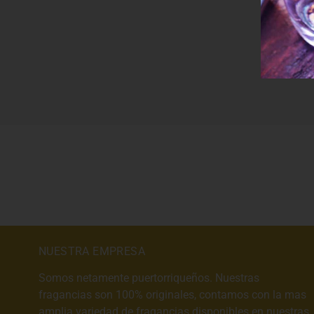
NUESTRA EMPRESA
Somos netamente puertorriqueños. Nuestras
fragancias son 100% originales, contamos con la mas
amplia variedad de fragancias disponibles en nuestras