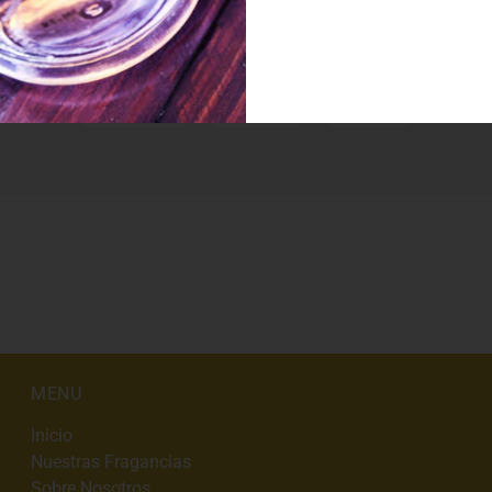
SHARE THIS
Tweet
Like
Pin
MENU
Inicio
Nuestras Fragancias
Sobre Nosotros