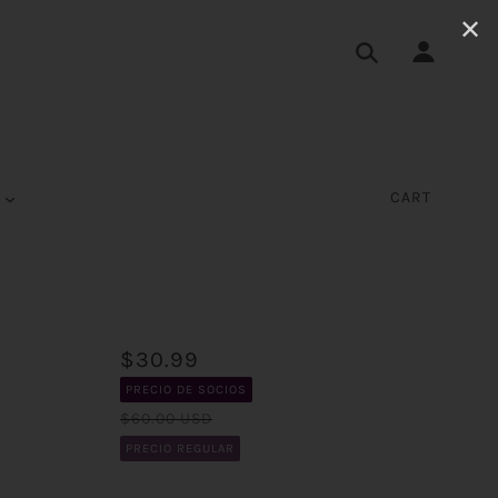
✕
S
CART
$30.99
PRECIO DE SOCIOS
$60.00 USD
PRECIO REGULAR