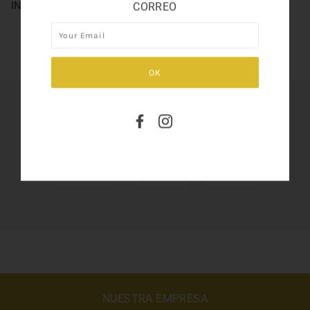
INVICTUS SET 3.4
CORREO
SHARE THIS
Tweet
Like
Pin
NUESTRA EMPRESA