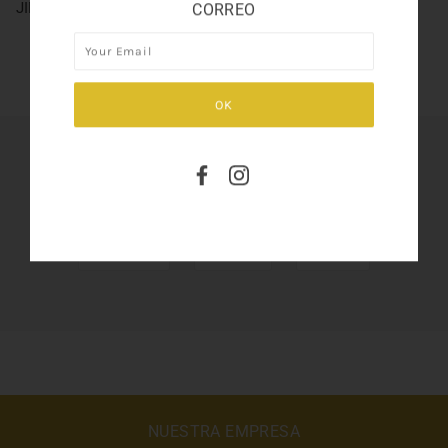
JIMMY CHOO WOMAN 3.3
CORREO
SHARE THIS
Tweet
Like
Pin
NUESTRA EMPRESA