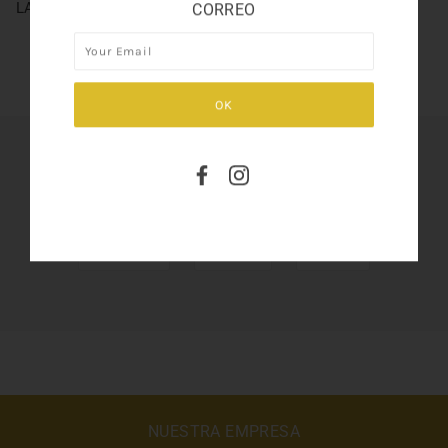
LADY MILLION 2.7OZ
CORREO
SHARE THIS
Tweet
Like
Pin
NUESTRA EMPRESA