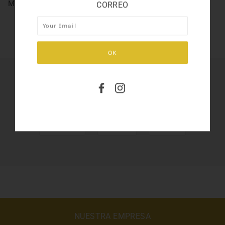
MEDITERRANEAN 3.3oz
CORREO
SHARE THIS
Tweet
Like
Pin
NUESTRA EMPRESA