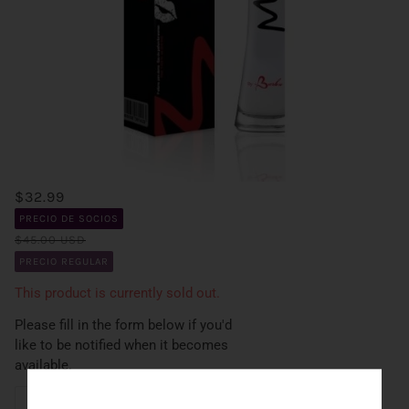
$32.99
PRECIO DE SOCIOS
$45.00 USD
PRECIO REGULAR
This product is currently sold out.
Please fill in the form below if you'd
like to be notified when it becomes
available.