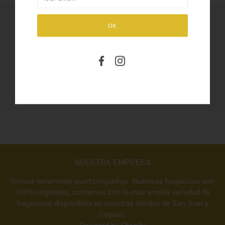
SHARE THIS
Tweet
Like
Pin
NUESTRA EMPRESA
Somos netamente puertorriqueños. Nuestras fragancias son
100% originales, contamos con la mas amplia variedad de
fragancias disponibles en nuestras tiendas de San Juan y
Caguas.