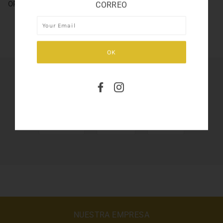
OP BLACK SET
CORREO
SHARE THIS
Tweet
Like
Pin
NUESTRA EMPRESA