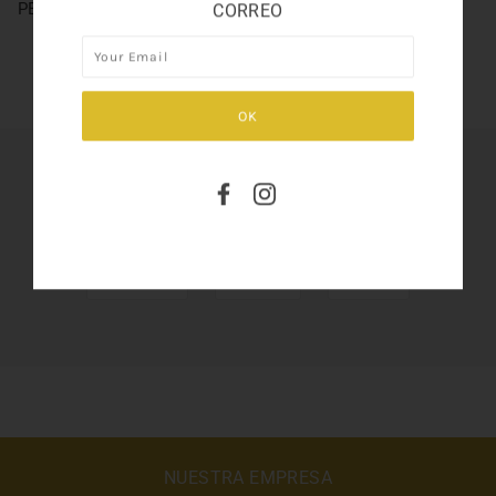
PEPE JEANS LADY 2.7
CORREO
SHARE THIS
Tweet
Like
Pin
NUESTRA EMPRESA