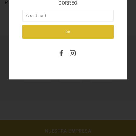
PI GIVENCHY 3.3oz
CORREO
SHARE THIS
Tweet
Like
Pin
NUESTRA EMPRESA