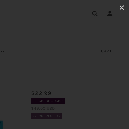
✕
S
CART
$22.99
PRECIO DE SOCIOS
$49.00 USD
PRECIO REGULAR