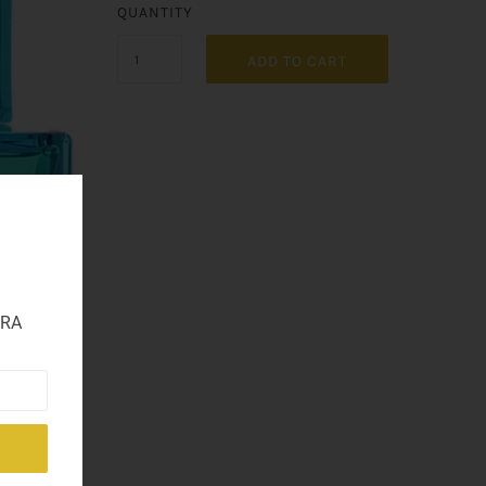
QUANTITY
ADD TO CART
TRA