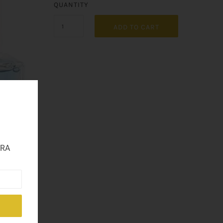
QUANTITY
ADD TO CART
TRA