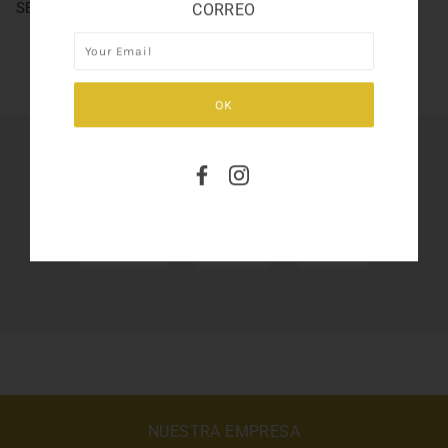
SEXUAL MEN 4.2oz
CORREO
SHARE THIS
Tweet
Like
Pin
NUESTRA EMPRESA