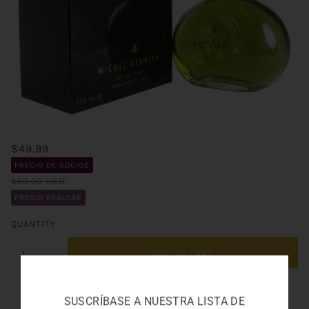
$49.99
PRECIO DE SOCIOS
$69.00 USD
PRECIO REGULAR
QUANTITY
ADD TO CART
SUSCRÍBASE A NUESTRA LISTA DE