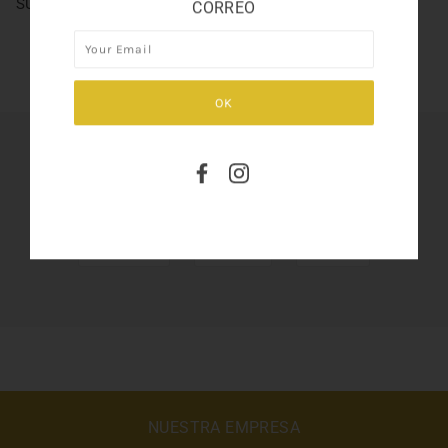
SUPER GORGEOUS ! BY MICHAEL KOUR 3.4
CORREO
SHARE THIS
Tweet
Like
Pin
NUESTRA EMPRESA