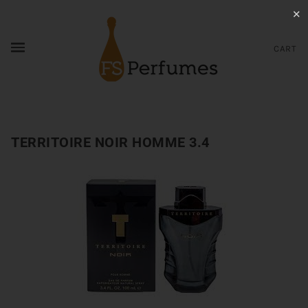
✕
CART
TERRITOIRE NOIR HOMME 3.4