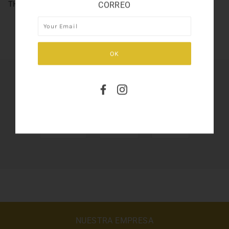
THE ICON EAU DE PARFUME SET 3.4
CORREO
SHARE THIS
Tweet
Like
Pin
NUESTRA EMPRESA