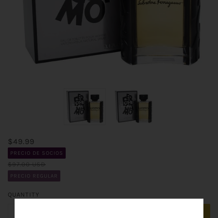
$49.99
PRECIO DE SOCIOS
$97.00 USD
PRECIO REGULAR
QUANTITY
ADD TO CART