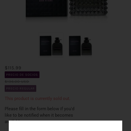
$115.99
PRECIO DE SOCIOS
$136.00 USD
PRECIO REGULAR
This product is currently sold out.
Please fill in the form below if you'd
like to be notified when it becomes
available.