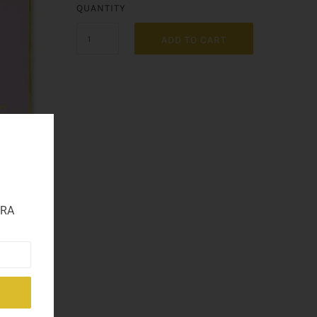
QUANTITY
ADD TO CART
TRA