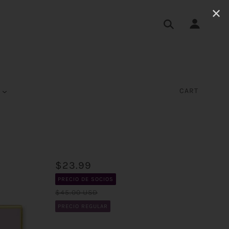
✕
S
CART
$23.99
PRECIO DE SOCIOS
$45.00 USD
PRECIO REGULAR