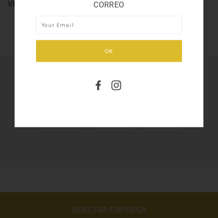
VERSACE POUR HOMME 3.4OZ
CORREO
SHARE THIS
Tweet
Like
Pin
NUESTRA EMPRESA