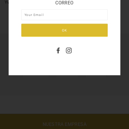
YveStL BLACK OPIUM 3OZ
CORREO
SHARE THIS
Tweet
Like
Pin
NUESTRA EMPRESA