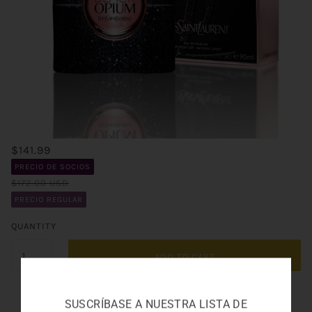
$141.99
PRECIO DE SOCIOS
$172.00 USD
PRECIO REGULAR
QUANTITY
ADD TO CART
SUSCRÍBASE A NUESTRA LISTA DE